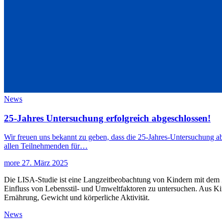
News
25-Jahres Untersuchung erfolgreich abgeschlossen!
Wir freuen uns bekannt zu geben, dass die 25-Jahres-Untersuchung 
allen Teilnehmenden für…
more
27. März 2025
Die LISA-Studie ist eine Langzeitbeobachtung von Kindern mit dem 
Einfluss von Lebensstil- und Umweltfaktoren zu untersuchen. Aus 
Ernährung, Gewicht und körperliche Aktivität.
News