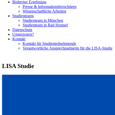
Bisherige Ergebnisse
Presse & Informationsbroschüren
Wissenschaftliche Arbeiten
Studienteams
Studienteam in München
Studienteam in Bad Honnef
Datenschutz
Umgezogen?
Kontakt
Kontakt für Studienteilnehmende
Verantwortliche Ansprechpartnerin für die LISA-Studie
LISA Studie