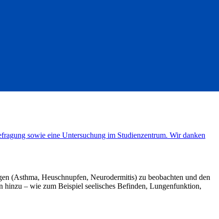
Befragung sowie eine Untersuchung im Studienzentrum. Wir danken
ungen (Asthma, Heuschnupfen, Neurodermitis) zu beobachten und den
hinzu – wie zum Beispiel seelisches Befinden, Lungenfunktion,